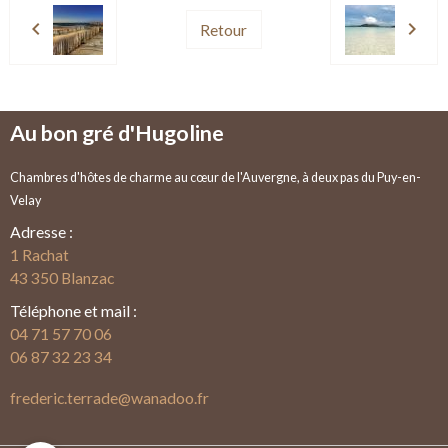
Retour
Au bon gré d'Hugoline
Chambres d'hôtes de charme au cœur de l'Auvergne, à deux pas du Puy-en-
Velay
Adresse :
1 Rachat
43 350 Blanzac
Téléphone et mail :
04 71 57 70 06
06 87 32 23 34
frederic.terrade@wanadoo.fr